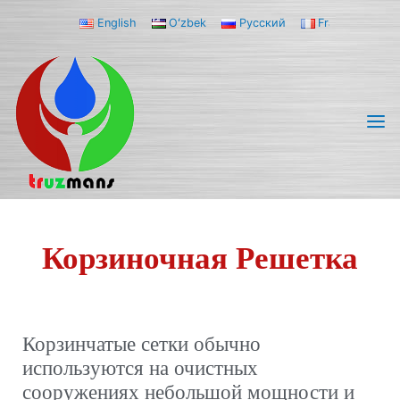
English
Oʻzbek
Русский
Français
TRUZMANS
КОРЗИНОЧНАЯ
Сферы деятельности
Оборудование
Просмотр И
Фильтрация
Корзиночная Решетка
РЕШЕТКА
Корзиночная Решетка
Корзинчатые сетки обычно
используются на очистных
сооружениях небольшой мощности и